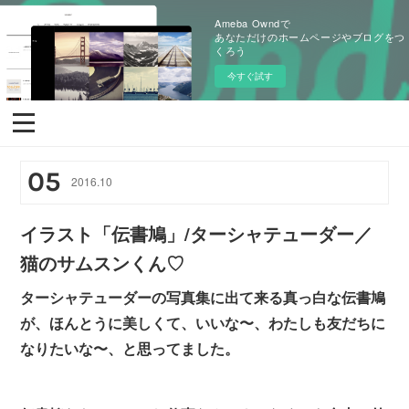
Ameba Owndで
あなただけのホームページやブログをつ
くろう
今すぐ試す
05
2016
.
10
イラスト「伝書鳩」/ターシャテューダー／
猫のサムスンくん♡
ターシャテューダーの写真集に出て来る真っ白な伝書鳩
が、ほんとうに美しくて、いいな〜、わたしも友だちに
なりたいな〜、と思ってました。