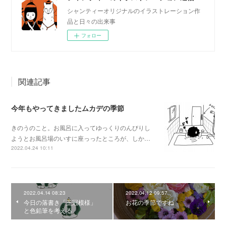
シャンティーオリジナルのイラストレーション作
品と日々の出来事
フォロー
関連記事
今年もやってきましたムカデの季節
きのうのこと。お風呂に入ってゆっくりのんびりし
ようとお風呂場のいすに座っったところが、しか…
2022.04.24 10:11
2022.04.14 08:23
2022.04.12 09:57
今日の落書き「王冠模様」
お花の季節ですね
と色鉛筆を考える