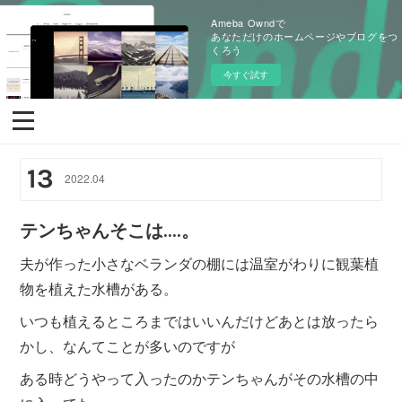
Ameba Owndで
あなただけのホームページやブログをつ
くろう
今すぐ試す
13
2022
.
04
テンちゃんそこは‥‥。
夫が作った小さなベランダの棚には温室がわりに観葉植
物を植えた水槽がある。
いつも植えるところまではいいんだけどあとは放ったら
かし、なんてことが多いのですが
ある時どうやって入ったのかテンちゃんがその水槽の中