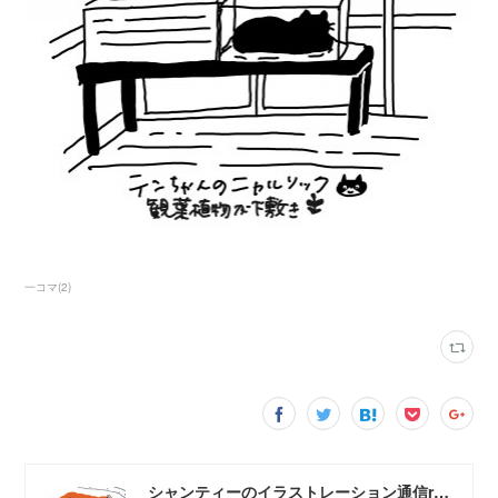
一コマ
(
2
)
シャンティーのイラストレーション通信rararashanty