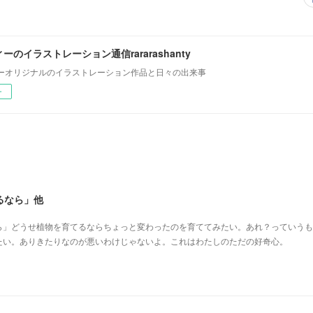
ーのイラストレーション通信rararashanty
ーオリジナルのイラストレーション作品と日々の出来事
ー
るなら」他
ら」どうせ植物を育てるならちょっと変わったのを育ててみたい。あれ？っていうも
たい。ありきたりなのが悪いわけじゃないよ。これはわたしのただの好奇心。