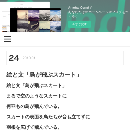
Ameba Owndで
あなただけのホームページやブログをつ
くろう
今すぐ試す
24
2019
.
01
絵と文「鳥が飛ぶスカート」
絵と文「鳥が飛ぶスカート」
まるで空のようなスカートに
何羽もの鳥が飛んでいる。
スカートの表面を鳥たちが音も立てずに
羽根を広げて飛んでいる。