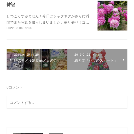
雑記
しつこくすみません！今日はシャクヤクがさらに満
開でまた写真を撮っしまいました。盛り盛り！ゴ…
2022.05.06 09:46
2019.01.25 14:25
2019.01.22 14:41
絵の具／冷凍食品／目のこ
絵と文「バラのスカート」
と
0
コメント