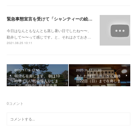
緊急事態宣言を受けて「シャンティーの絵とおはなし展」
今日はなんともなんとも蒸し暑い日でしたね〜〜、
勘弁して〜〜って感じです。と、それはさておき…
2021.08.25 10:11
2020.11.19 12:55
2020.11.17 11:20
明日も在廊します。 朝は10
あした18日（水）から最終
時半くらいに会場入りしま
日22日（日）まで在廊しま
して、5時少し前まで在廊…
す
0
コメント