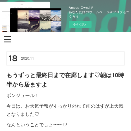
Ameba Owndで
あなただけのホームページやブログをつ
くろう
今すぐ試す
18
2020
.
11
もうずっと最終日まで在廊します♡朝は10時
半から居ますよ
ボンジュール！
今日は、お天気予報がすっかり外れて雨のはずが上天気
となりました♡
なんということでしょ〜〜♡