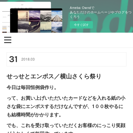
Ameba Owndで
あなただけのホームページやブログをつ
くろう
今すぐ試す
31
2018
.
03
せっせとエンボス／横山さくら祭り
今日は毎回恒例袋作り。
って、お買い上げいただいたカードなどを入れる紙の小
さな袋にエンボスするだけなんですが、1００枚やるに
も結構時間がかかります。
でも、これを受け取っていただくお客様のにっこり笑顔