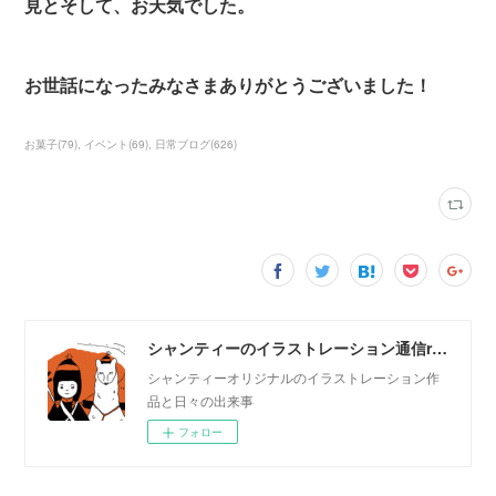
見とそして、お天気でした。
お世話になったみなさまありがとうございました！
お菓子
(
79
)
イベント
(
69
)
日常ブログ
(
626
)
シャンティーのイラストレーション通信rararashanty
シャンティーオリジナルのイラストレーション作
品と日々の出来事
フォロー