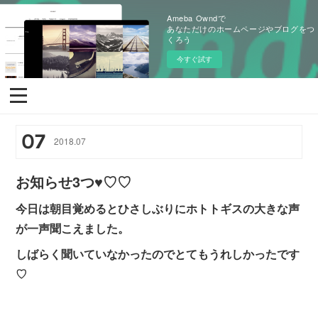
Ameba Owndで
あなただけのホームページやブログをつ
くろう
今すぐ試す
07
2018
.
07
お知らせ3つ♥♡♡
今日は朝目覚めるとひさしぶりにホトトギスの大きな声
が一声聞こえました。
しばらく聞いていなかったのでとてもうれしかったです
♡