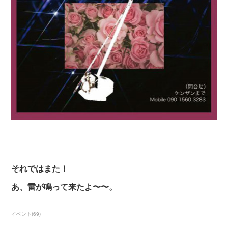
それではまた！
あ、雷が鳴って来たよ〜〜。
イベント
(
69
)