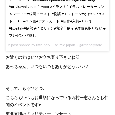
#art#kawaii#cute #sweet #イラスト#イラストレーター #シ
ャンティー#線画イラスト #物語 #モノトーン#かわいい #ス
トーリー#ペン画#ポストカード #新作#入荷#150円
#littleitaly#伊勢 #イタリアン#完全予約制 #雑貨も取り扱い #
プレゼント#癒し
A post shared by
little italy ise.mie.japan.
(@littleitalynote) on
Jul
お近くの方はぜひお立ち寄り下さいね♡
あっちゃん、いつもいつもありがとう♡♡♡
そして、もうひとつ。
こちらもいつもお世話になっている西村一恵さんとお仲
間のイベントです♥
東北支援のチャリティーコンサート。