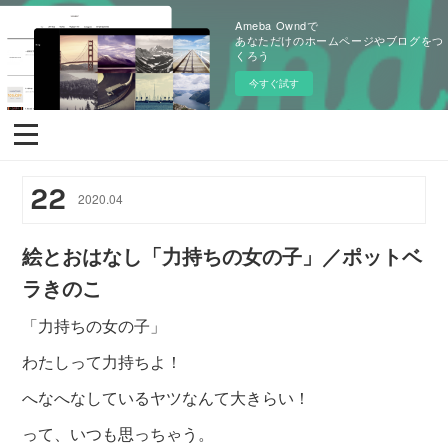
Ameba Owndで
あなただけのホームページやブログをつ
くろう
今すぐ試す
22
2020
.
04
絵とおはなし「力持ちの女の子」／ポットベ
ラきのこ
「力持ちの女の子」
わたしって力持ちよ！
へなへなしているヤツなんて大きらい！
って、いつも思っちゃう。