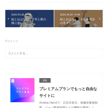
2020.04.23 14:40
2020.04.20 14:46
絵とおはなし「子羊と夜の
絵とおはなし「それは魔法
帰り道」
の手？」
0
コメント
PR
プレミアムプランでもっと自由な
サイトに
Ameba Owndで、広告非表示、画像容量無制
限、ページ数無制限などの機能を開放しよ